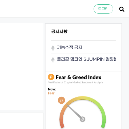
로그인
공지사항
기능수정 공지
폴리곤 밈코인 $JUMPIN 점핑볼이 쏜