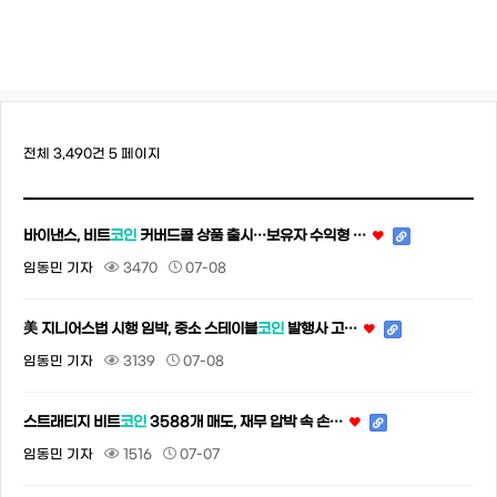
전체 3,490건
5 페이지
바이낸스, 비트
코인
커버드콜 상품 출시…보유자 수익형 …
임동민 기자
3470
07-08
美 지니어스법 시행 임박, 중소 스테이블
코인
발행사 고…
임동민 기자
3139
07-08
스트래티지 비트
코인
3588개 매도, 재무 압박 속 손…
임동민 기자
1516
07-07