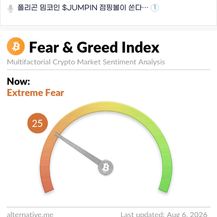
폴리곤 밈코인 $JUMPIN 점핑볼이 쏜다…
1