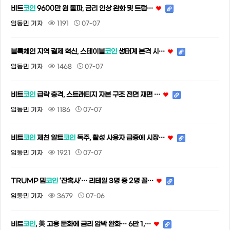
비트
코인
9600만 원 돌파, 금리 인상 완화 및 트럼…
임동민 기자
1191
07-07
블록체인 지역 결제 혁신, 스테이블
코인
생태계 본격 시…
임동민 기자
1468
07-07
비트
코인
급락 충격, 스트래티지 자본 구조 전면 재편 …
임동민 기자
1186
07-07
비트
코인
제친 알트
코인
독주, 활성 사용자 급증에 시장…
임동민 기자
1921
07-07
TRUMP 밈
코인
‘잔혹사’… 리테일 3명 중 2명 꼴…
임동민 기자
3679
07-06
비트
코인
, 美 고용 둔화에 금리 압박 완화… 6만 1,…