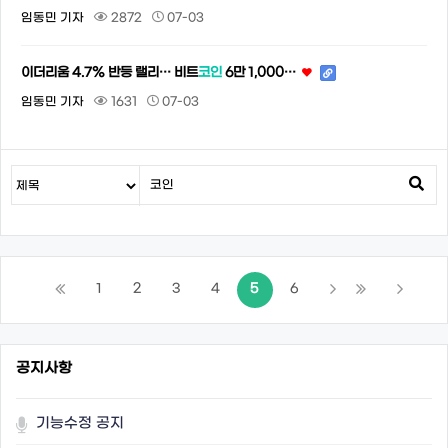
임동민 기자
2872
07-03
이더리움 4.7% 반등 랠리… 비트
코인
6만 1,000…
임동민 기자
1631
07-03
1
2
3
4
5
6
공지사항
기능수정 공지