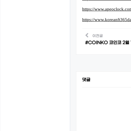
https://www.apeoclock.co
https://www.koreanft365d
이전글
#COINKO 코인코 2월
댓글