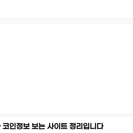
 코인정보 보는 사이트 정리입니다