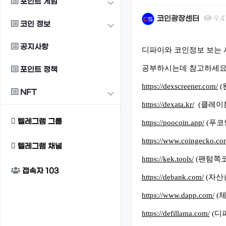
포인트 게임
코인광장센터
9,4
코인 정보
본문
공지사항
디파이와 코인정보 보는
공부하시는데 참고하세요 -안알
포인트 정책
https://dexscreener.com/
(
NFT
https://dexata.kr/
(클레이튼
텔레그램 그룹
https://poocoin.app/
(푸코
https://www.coingecko.com
텔레그램 채널
https://kek.tools/
(팬텀쪽코
접속자
103
https://debank.com/
(자산
https://www.dapp.com/
(체
https://defillama.com/
(디