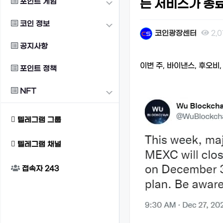
포인트 게임
든 서비스가 종
코인 정보
코인광장센터
2,
공지사항
본문
이번 주, 바이낸스, 후오비
포인트 정책
NFT
텔레그램 그룹
텔레그램 채널
접속자
243