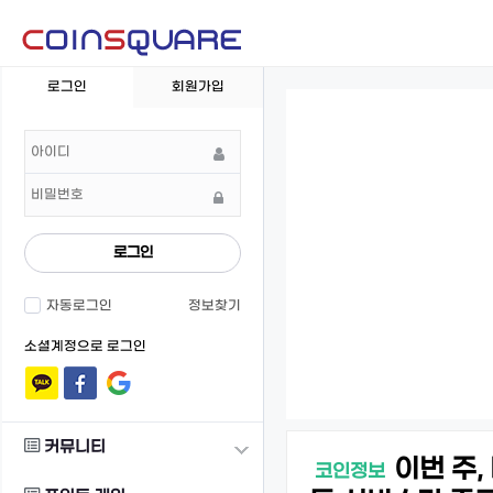
회
로그인
회원가입
원
로
그
인
로그인
자동로그인
정보찾기
소셜계정으로 로그인
커뮤니티
이번 주,
코인정보