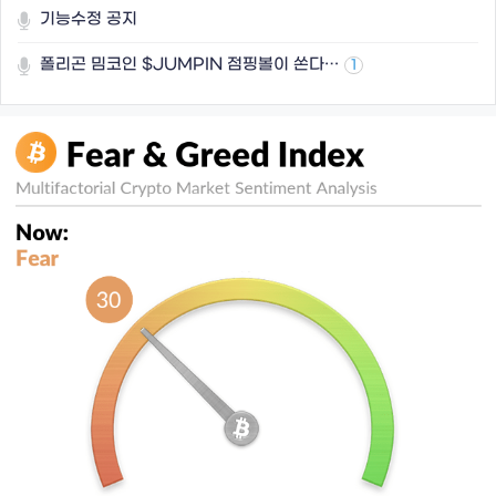
기능수정 공지
폴리곤 밈코인 $JUMPIN 점핑볼이 쏜다…
1