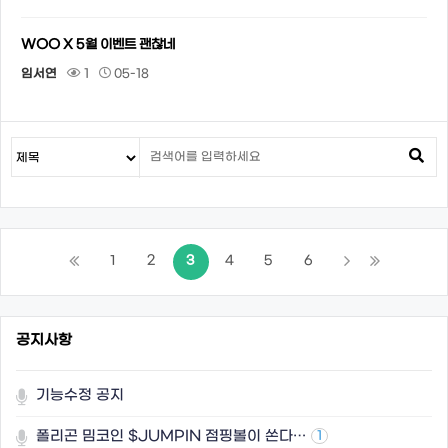
WOO X 5월 이벤트 괜찮네
임서연
1
05-18
1
2
3
4
5
6
공지사항
기능수정 공지
폴리곤 밈코인 $JUMPIN 점핑볼이 쏜다…
1