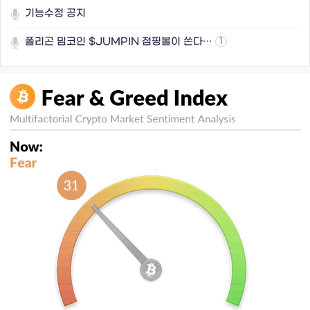
기능수정 공지
폴리곤 밈코인 $JUMPIN 점핑볼이 쏜다…
1