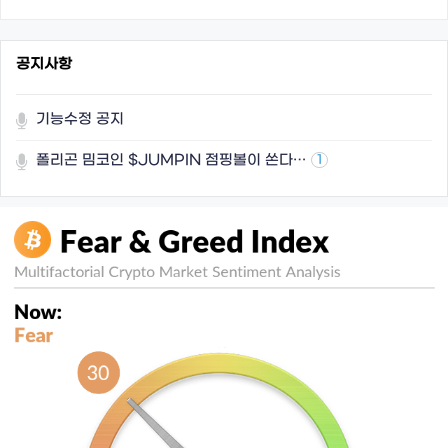
공지사항
기능수정 공지
폴리곤 밈코인 $JUMPIN 점핑볼이 쏜다…
1