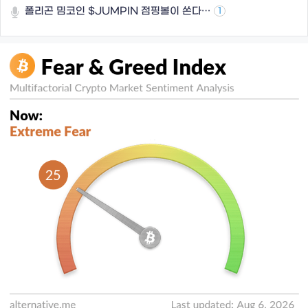
폴리곤 밈코인 $JUMPIN 점핑볼이 쏜다…
1