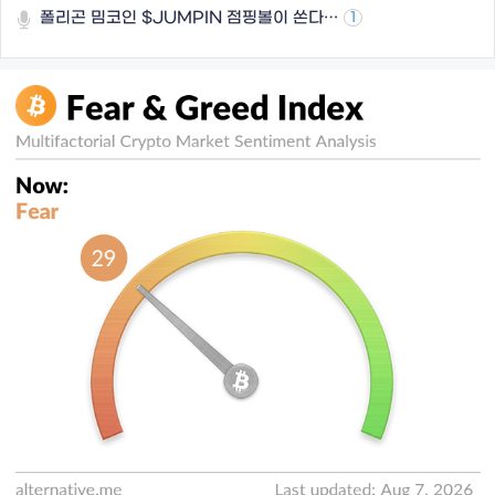
폴리곤 밈코인 $JUMPIN 점핑볼이 쏜다…
1