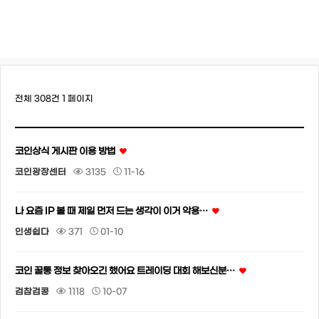
전체 308건
1 페이지
코인상식 게시판 이용 방법
코인광장센터
3135
11-16
나 요즘 IP 볼 때 제일 먼저 드는 생각이 이거 악용…
인생쉽다
371
01-10
코인 꿀통 정보 찾아오긴 했어요 트레이딩 대회 해보신분…
검참검콩
1118
10-07