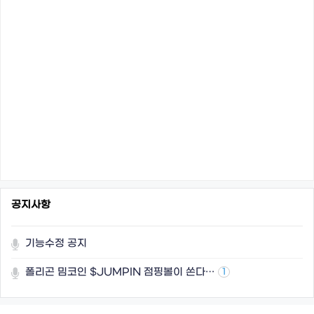
공지사항
기능수정 공지
폴리곤 밈코인 $JUMPIN 점핑볼이 쏜다…
1