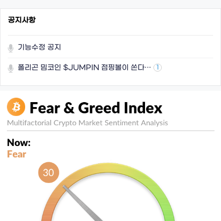
공지사항
기능수정 공지
폴리곤 밈코인 $JUMPIN 점핑볼이 쏜다…
1