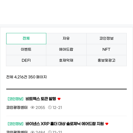
전체
자유
코인정보
이벤트
에어드랍
NFT
DEFI
호재악재
홍보및광고
전체 4,216건
350 페이지
비트맥스 토큰 발행
[코인정보]
코인광장센터
2055
12-21
바이낸스 XRP 홀더 대상 솔로제닉 에어드랍 지원
[코인정보]
코인광장센터
2484
12-21