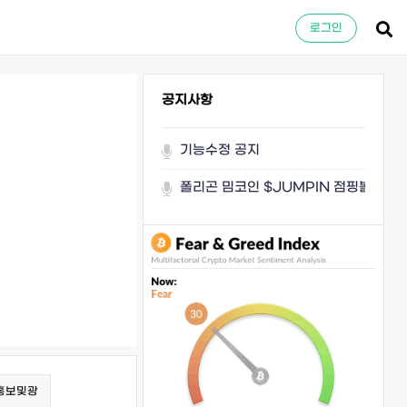
로그인
공지사항
기능수정 공지
폴리곤 밈코인 $JUMPIN 점핑볼이 쏜
홍보및광