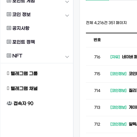
포인트 게임
코인 정보
전체 4,216건
351 페이지
공지사항
번호
포인트 정책
NFT
네이버 
716
[자유]
텔레그램 그룹
코인바
715
[코인정보]
텔레그램 채널
질리
714
[코인정보]
접속자
90
게이
713
[코인정보]
알렉스
712
[코인정보]