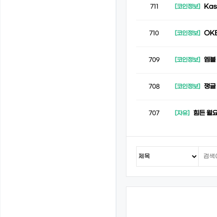
Ka
711
[코인정보]
OKE
710
[코인정보]
엠블
709
[코인정보]
쟁글
708
[코인정보]
힘든 월요
707
[자유]