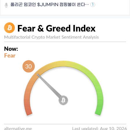
폴리곤 밈코인 $JUMPIN 점핑볼이 쏜다…
1