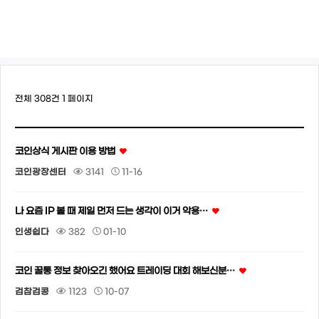
전체 308건
1 페이지
코인상식 게시판 이용 방법
코인광장센터
3141
11-16
나 요즘 IP 볼 때 제일 먼저 드는 생각이 이거 악용…
인생쉽다
382
01-10
코인 꿀통 정보 찾아오긴 했어요 트레이딩 대회 해보신분…
검참검콩
1123
10-07