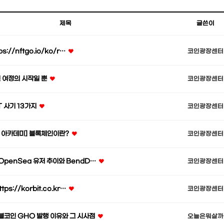
제목
글쓴이
ps://nftgo.io/ko/r…
코인광장센터
긴 여정의 시작일 뿐
코인광장센터
T 사기 13가지
코인광장센터
글 아카데미] 블록체인이란?
코인광장센터
 OpenSea 유저 추이와 BendD…
코인광장센터
tps://korbit.co.kr…
코인광장센터
블코인 GHO 발행 이유와 그 시사점
오늘은뭐살까