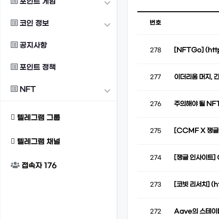
포인트 게임
코인 정보
번호
공지사항
[NFTGo] (htt
278
포인트 정책
이더리움 머지, 
277
NFT
주의해야 될 NF
276
텔레그램 그룹
[CCMF X 쟁
275
텔레그램 채널
[쟁글 인사이트]
274
접속자
176
[코빗 리서치] (ht
273
Aave의 스테이
272