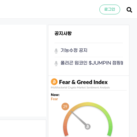
로그인
공지사항
기능수정 공지
폴리곤 밈코인 $JUMPIN 점핑볼이 쏜